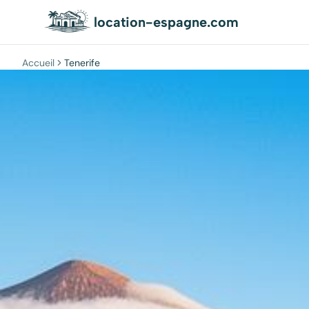
location-espagne.com
Accueil
Tenerife