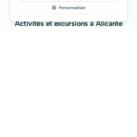
Personnaliser
Activités et excursions à Alicante
Réservez vos visites guidées et activités
incontournables à Alicante
FAQ - Location à Alicante
Réponses aux questions les plus fréquentes