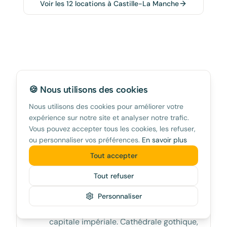
Voir les
12
locations à
Castille-La Manche
Où louer à
Castille-La
🍪 Nous utilisons des cookies
Manche
?
Nous utilisons des cookies pour améliorer votre
expérience sur notre site et analyser notre trafic.
Vous pouvez accepter tous les cookies, les refuser,
Les meilleurs quartiers pour votre location de
ou personnaliser vos préférences.
En savoir plus
vacances
Tout accepter
Tout refuser
Tolède Centro
Personnaliser
Le cœur historique de l'ancienne
capitale impériale. Cathédrale gothique,