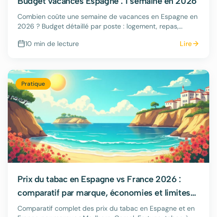
Budget vacances Espagne : 1 semaine en 2026
Combien coûte une semaine de vacances en Espagne en
2026 ? Budget détaillé par poste : logement, repas,
transport, activités.
10 min
de lecture
Lire
Pratique
Prix du tabac en Espagne vs France 2026 :
comparatif par marque, économies et limites
douanières
Comparatif complet des prix du tabac en Espagne et en