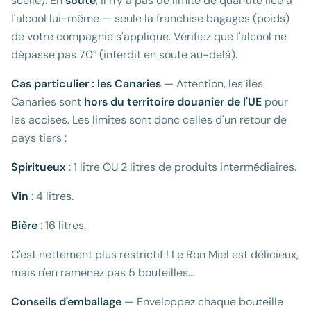
scellé). En
soute
, il n'y a pas de limite de quantité liée à
l'alcool lui-même — seule la franchise bagages (poids)
de votre compagnie s'applique. Vérifiez que l'alcool ne
dépasse pas 70° (interdit en soute au-delà).
Cas particulier : les Canaries
— Attention, les îles
Canaries sont
hors du territoire douanier de l'UE
pour
les accises. Les limites sont donc celles d'un retour de
pays tiers :
Spiritueux
: 1 litre OU 2 litres de produits intermédiaires.
Vin
: 4 litres.
Bière
: 16 litres.
C'est nettement plus restrictif ! Le Ron Miel est délicieux,
mais n'en ramenez pas 5 bouteilles…
Conseils d'emballage
— Enveloppez chaque bouteille