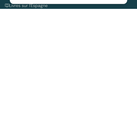
Livres sur l'Espagne
Guides pratiques
Guide complet Majorque
Toutes les destinations
Locations Holidu
Informations
Blog & Guides
À propos
Contact
Mentions légales
Politique de confidentialité
contact@location-espagne.com