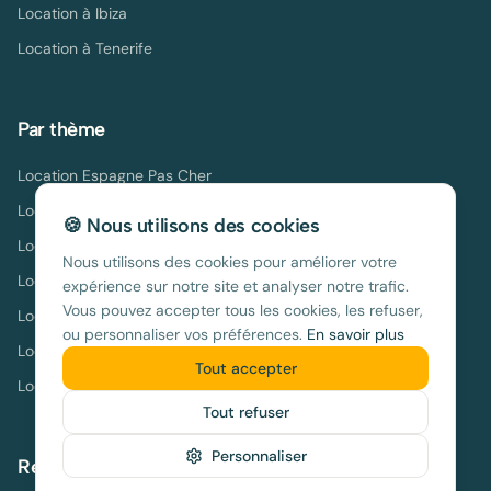
Location à
Ibiza
Location à
Tenerife
Par thème
Location Espagne Pas Cher
Location Espagne Famille
🍪 Nous utilisons des cookies
Location Espagne Bord de Mer
Nous utilisons des cookies pour améliorer votre
Location Espagne avec Piscine
expérience sur notre site et analyser notre trafic.
Vous pouvez accepter tous les cookies, les refuser,
Location Espagne Août
ou personnaliser vos préférences.
En savoir plus
Location Espagne Hors Saison
Tout accepter
Location Espagne Longue Durée
Tout refuser
Personnaliser
Ressources