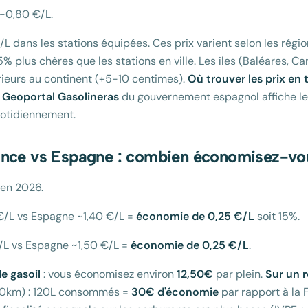
0-0,80 €/L.
L dans les stations équipées. Ces prix varient selon les région
% plus chères que les stations en ville. Les îles (Baléares, Ca
ieurs au continent (+5-10 centimes).
Où trouver les prix en 
e
Geoportal Gasolineras
du gouvernement espagnol affiche les
quotidiennement.
ance vs Espagne : combien économisez-vo
t en 2026.
 €/L vs Espagne ~1,40 €/L =
économie de 0,25 €/L
soit 15%.
€/L vs Espagne ~1,50 €/L =
économie de 0,25 €/L
.
e gasoil
: vous économisez environ
12,50€
par plein.
Sur un 
0km) : 120L consommés =
30€ d'économie
par rapport à la 