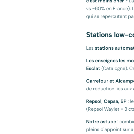
c'est moins cher ?
La
vs ~60% en France). 
qui se répercutent par
Stations low-co
Les
stations automat
Les enseignes les mo
Esclat
(Catalogne). Ce
Carrefour et Alcamp
de réduction liés aux
Repsol, Cepsa, BP
: l
(Repsol Waylet = 3 ct
Notre astuce
: combin
pleins d'appoint sur a