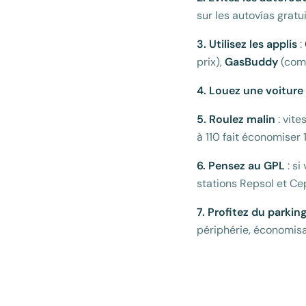
sur les autovías gratui
3. Utilisez les applis
:
prix),
GasBuddy
(comp
4. Louez une voitur
5. Roulez malin
: vite
à 110 fait économiser
6. Pensez au GPL
: si
stations Repsol et Ce
7. Profitez du parking
périphérie, économisan