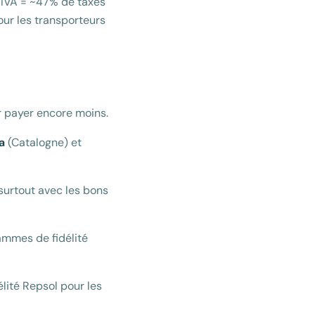
+ IVA = ~47% de taxes
ur les transporteurs
r payer encore moins.
a
(Catalogne) et
surtout avec les bons
ammes de fidélité
élité Repsol pour les