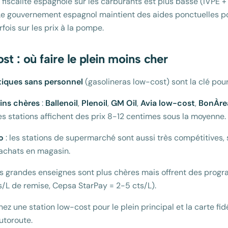
 fiscalité espagnole sur les carburants est plus basse (IVPE 
Le gouvernement espagnol maintient des aides ponctuelles po
fois sur les prix à la pompe.
st : où faire le plein moins cher
iques sans personnel
(gasolineras low-cost) sont la clé pou
ins chères
:
Ballenoil
,
Plenoil
,
GM Oil
,
Avia low-cost
,
BonÀre
s stations affichent des prix 8-12 centimes sous la moyenne.
o
: les stations de supermarché sont aussi très compétitives, 
 achats en magasin.
es grandes enseignes sont plus chères mais offrent des progr
s/L de remise, Cepsa StarPay = 2-5 cts/L).
ez une station low-cost pour le plein principal et la carte fid
utoroute.