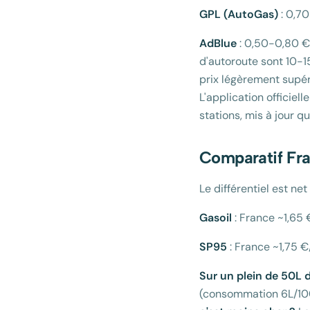
GPL (AutoGas)
: 0,7
AdBlue
: 0,50-0,80 €/
d'autoroute sont 10-15
prix légèrement supér
L'application officiell
stations, mis à jour 
Comparatif Fr
Le différentiel est ne
Gasoil
: France ~1,65
SP95
: France ~1,75 
Sur un plein de 50L d
(consommation 6L/10