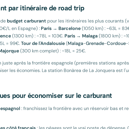
t par itinéraire de road trip
s de
budget carburant
pour les itinéraires les plus courants (
40€/L en Espagne) :
Paris → Barcelone
(1050 km) : ~63L = 83
lence
(1300 km) : ~78L = 103€.
Paris → Malaga
(1800 km) : ~1
75L = 99€.
Tour de l'Andalousie
(
Malaga
-
Grenade
-
Cordoue
-
Majorque
(300 km complet) : ~18L = 25€.
ein juste après la frontière espagnole (premières stations aprè
ser les économies. La station Bonàrea de La Jonquera est l'
ques pour économiser sur le carburant
é espagnol
: franchissez la frontière avec un réservoir bas et r
tes côté français
: les péages sont le vrai poste de dépense. 