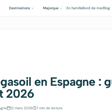
Destinations
Majorque
En famille
Bord de mer
Blog
 gasoil en Espagne : 
t 2026
agne
12 mars 2026
7 min
de lecture