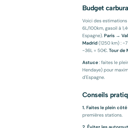
Budget carburan
Voici des estimation
6L/100km, gasoil à 1,
Espagne).
Paris → Va
Madrid
(1250 km) : ~
~36L = 50€.
Tour de 
Astuce
: faites le pl
Hendaye) pour maximi
d'Espagne.
Conseils prati
1. Faites le plein côt
premières stations.
2. Évitez les autorou