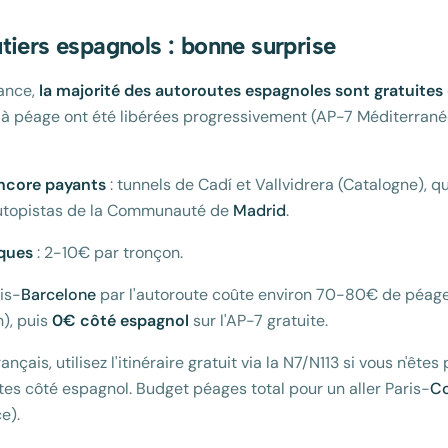
tiers espagnols : bonne surprise
rance,
la majorité des autoroutes espagnoles sont gratuites
 à péage ont été libérées progressivement (AP-7 Méditerran
encore payants
: tunnels de Cadí et Vallvidrera (Catalogne), 
autopistas de la Communauté de
Madrid
.
iques
: 2-10€ par tronçon.
is-
Barcelone
par l'autoroute coûte environ 70-80€ de péages
n), puis
0€ côté espagnol
sur l'AP-7 gratuite.
rançais, utilisez l'itinéraire gratuit via la N7/N113 si vous n'êtes
tes côté espagnol. Budget péages total pour un aller Paris-
Co
e).