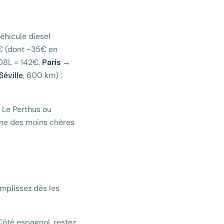
véhicule diesel
€ (dont ~35€ en
08L = 142€.
Paris →
Séville
, 600 km) :
s Le Perthus ou
une des moins chères
emplissez dès les
Côté espagnol, restez