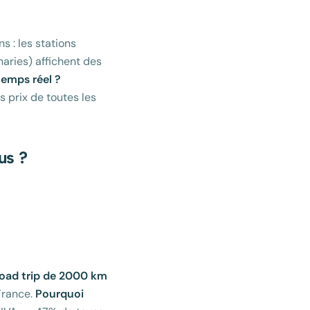
s : les stations
naries) affichent des
temps réel ?
 prix de toutes les
us ?
road trip de 2000 km
France.
Pourquoi