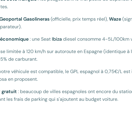
tes.
Geoportal Gasolineras
(officielle, prix temps réel),
Waze
(sign
arateur).
e économique
: une Seat
Ibiza
diesel consomme 4-5L/100km vs
sse limitée à 120 km/h sur autoroute en Espagne (identique à l
 15% de carburant.
 votre véhicule est compatible, le GPL espagnol à 0,75€/L est
psa en proposent.
 gratuit
: beaucoup de villes espagnoles ont encore du stati
t les frais de parking qui s'ajoutent au budget voiture.