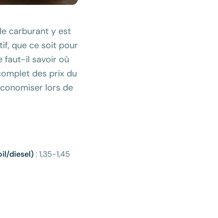
le carburant y est
if, que ce soit pour
 faut-il savoir où
complet des prix du
économiser lors de
il/diesel)
: 1,35-1,45