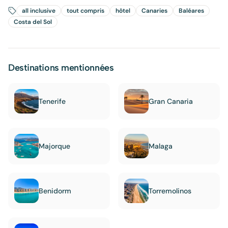
all inclusive
tout compris
hôtel
Canaries
Baléares
Costa del Sol
Destinations mentionnées
Tenerife
Gran Canaria
Majorque
Malaga
Benidorm
Torremolinos