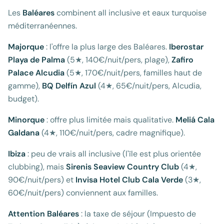
Les
Baléares
combinent all inclusive et eaux turquoise
méditerranéennes.
Majorque
: l'offre la plus large des Baléares.
Iberostar
Playa de Palma
(5★, 140€/nuit/pers, plage),
Zafiro
Palace Alcudia
(5★, 170€/nuit/pers, familles haut de
gamme),
BQ Delfín Azul
(4★, 65€/nuit/pers, Alcudia,
budget).
Minorque
: offre plus limitée mais qualitative.
Meliá Cala
Galdana
(4★, 110€/nuit/pers, cadre magnifique).
Ibiza
: peu de vrais all inclusive (l'île est plus orientée
clubbing), mais
Sirenis Seaview Country Club
(4★,
90€/nuit/pers) et
Invisa Hotel Club Cala Verde
(3★,
60€/nuit/pers) conviennent aux familles.
Attention Baléares
: la taxe de séjour (Impuesto de