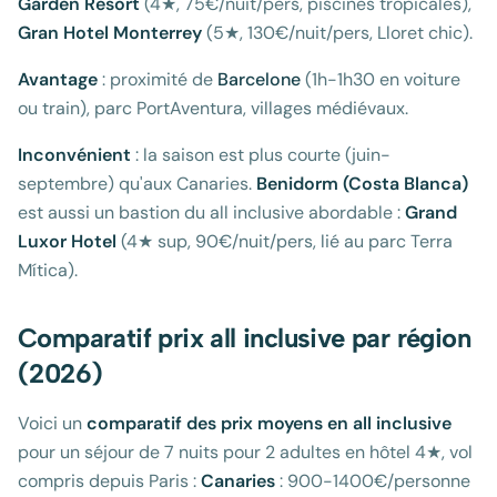
Garden Resort
(4★, 75€/nuit/pers, piscines tropicales),
Gran Hotel Monterrey
(5★, 130€/nuit/pers, Lloret chic).
Avantage
: proximité de
Barcelone
(1h-1h30 en voiture
ou train), parc PortAventura, villages médiévaux.
Inconvénient
: la saison est plus courte (juin-
septembre) qu'aux Canaries.
Benidorm (Costa Blanca)
est aussi un bastion du all inclusive abordable :
Grand
Luxor Hotel
(4★ sup, 90€/nuit/pers, lié au parc Terra
Mítica).
Comparatif prix all inclusive par région
(2026)
Voici un
comparatif des prix moyens en all inclusive
pour un séjour de 7 nuits pour 2 adultes en hôtel 4★, vol
compris depuis Paris :
Canaries
: 900-1400€/personne