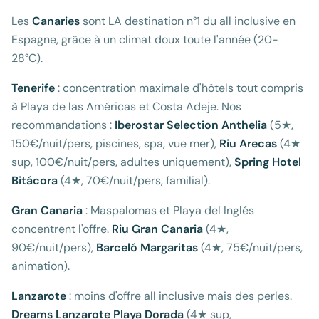
Les
Canaries
sont LA destination n°1 du all inclusive en
Espagne, grâce à un climat doux toute l'année (20-
28°C).
Tenerife
: concentration maximale d'hôtels tout compris
à Playa de las Américas et Costa Adeje. Nos
recommandations :
Iberostar Selection Anthelia
(5★,
150€/nuit/pers, piscines, spa, vue mer),
Riu Arecas
(4★
sup, 100€/nuit/pers, adultes uniquement),
Spring Hotel
Bitácora
(4★, 70€/nuit/pers, familial).
Gran Canaria
: Maspalomas et Playa del Inglés
concentrent l'offre.
Riu Gran Canaria
(4★,
90€/nuit/pers),
Barceló Margaritas
(4★, 75€/nuit/pers,
animation).
Lanzarote
: moins d'offre all inclusive mais des perles.
Dreams Lanzarote Playa Dorada
(4★ sup,