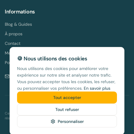
Informations
Blog & Guides
À propos
Contact
Mentions légales
🍪 Nous utilisons des cookies
Politique de confidentialité
Nous utilisons des cookies pour améliorer votre
expérience sur notre site et analyser notre trafic.
contact@location-espagne.com
Vous pouvez accepter tous les cookies, les refuser,
ou personnaliser vos préférences.
En savoir plus
Tout accepter
©
2026
location-espagne.com. Tous droits réservés.
Tout refuser
Ce site contient des liens d'affiliation vers notre partenaire Holidu. En
réservant via nos liens, vous nous aidez à maintenir ce guide gratuit.
Personnaliser