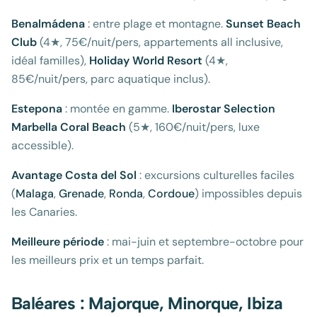
Benalmádena
: entre plage et montagne.
Sunset Beach
Club
(4★, 75€/nuit/pers, appartements all inclusive,
idéal familles),
Holiday World Resort
(4★,
85€/nuit/pers, parc aquatique inclus).
Estepona
: montée en gamme.
Iberostar Selection
Marbella Coral Beach
(5★, 160€/nuit/pers, luxe
accessible).
Avantage Costa del Sol
: excursions culturelles faciles
(
Malaga
,
Grenade
,
Ronda
,
Cordoue
) impossibles depuis
les Canaries.
Meilleure période
: mai-juin et septembre-octobre pour
les meilleurs prix et un temps parfait.
Baléares : Majorque, Minorque, Ibiza