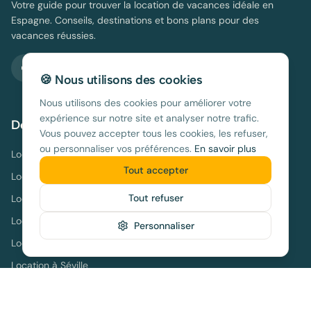
Votre guide pour trouver la location de vacances idéale en
Espagne. Conseils, destinations et bons plans pour des
vacances réussies.
🍪 Nous utilisons des cookies
Nous utilisons des cookies pour améliorer votre
expérience sur notre site et analyser notre trafic.
Destinations
Vous pouvez accepter tous les cookies, les refuser,
ou personnaliser vos préférences.
En savoir plus
Location à
Barcelone
Tout accepter
Location à
Madrid
Tout refuser
Location à
Valence
Location à
Malaga
Personnaliser
Location à
Alicante
Location à
Séville
Location à
Ibiza
Location à
Tenerife