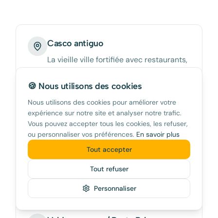
Casco antiguo
La vieille ville fortifiée avec restaurants,
boutiques bohèmes et ambiance surf.
Le cœur de Tarifa.
🍪 Nous utilisons des cookies
Nous utilisons des cookies pour améliorer votre
expérience sur notre site et analyser notre trafic.
Vous pouvez accepter tous les cookies, les refuser,
Playa de los Lances
ou personnaliser vos préférences.
En savoir plus
10 km de plage de sable blanc. Zone
Tout accepter
nord pour le kitesurf, zone sud plus
Tout refuser
calme pour la baignade.
Personnaliser