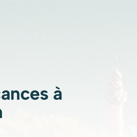
cances à
n