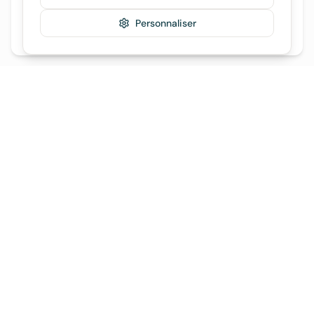
Sud de Majorque
Personnaliser
nature, plages longues, slow tourisme, authenticité
Lectures recommandées
Guides de voyage Majorque
Préparez votre séjour avec nos guides
recommandés
Guide Majorque