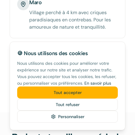
Maro
Village perché à 4 km avec criques
paradisiaques en contrebas. Pour les
amoureux de nature et tranquillité.
🍪 Nous utilisons des cookies
Capistrano
Nous utilisons des cookies pour améliorer votre
Urbanisation résidentielle au-dessus de
expérience sur notre site et analyser notre trafic.
Burriana. Calme avec piscines
Vous pouvez accepter tous les cookies, les refuser,
communes et vue mer.
ou personnaliser vos préférences.
En savoir plus
Tout accepter
Tout refuser
Personnaliser