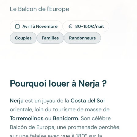
Le Balcon de l'Europe
Avril à Novembre
80-150€/nuit
Couples
Familles
Randonneurs
Pourquoi louer à
Nerja
?
Nerja
est un joyau de la
Costa del Sol
orientale, loin du tourisme de masse de
Torremolinos
ou
Benidorm
. Son célèbre
Balcón de Europa, une promenade perchée
sur une falaise avec vue à 180° sur la