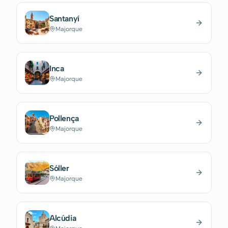
Santanyí
Majorque
Inca
Majorque
Pollença
Majorque
Sóller
Majorque
Alcúdia