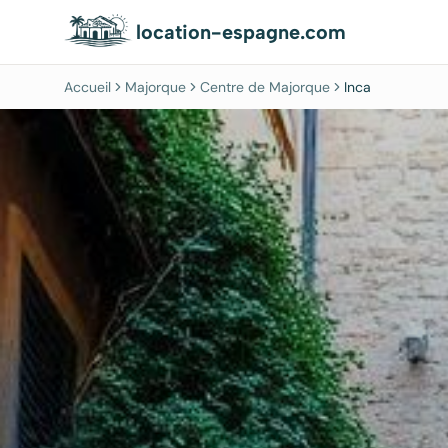
location-espagne.com
Accueil
Majorque
Centre de Majorque
Inca