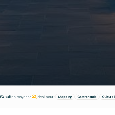
€/nuit
en moyenne
Idéal pour :
Shopping
Gastronomie
Culture 