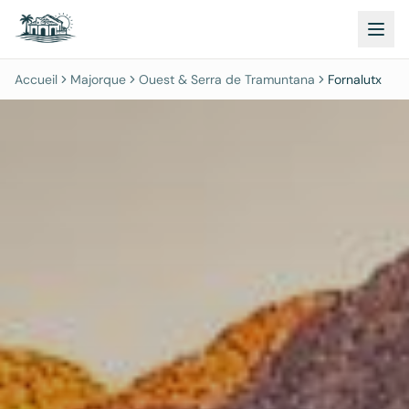
Accueil
Majorque
Ouest & Serra de Tramuntana
Fornalutx