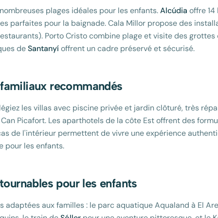
ombreuses plages idéales pour les enfants.
Alcúdia
offre 14
s parfaites pour la baignade. Cala Millor propose des instal
restaurants). Porto Cristo combine plage et visite des grottes
riques de
Santanyí
offrent un cadre préservé et sécurisé.
familiaux recommandés
ilégiez les villas avec piscine privée et jardin clôturé, très r
 Can Picafort. Les aparthotels de la côte Est offrent des form
ncas de l'intérieur permettent de vivre une expérience authent
e pour les enfants.
tournables pour les enfants
tés adaptées aux familles : le parc aquatique Aqualand à El Are
uins, le train de
Sóller
pour une aventure pittoresque, et le 