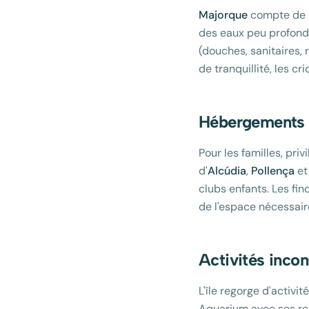
Majorque
compte de n
des eaux peu profonde
(douches, sanitaires, 
de tranquillité, les c
Hébergements 
Pour les familles, priv
d'
Alcúdia
,
Pollença
et
clubs enfants. Les fi
de l'espace nécessair
Activités incon
L'île regorge d'activi
Aquarium avec ses req