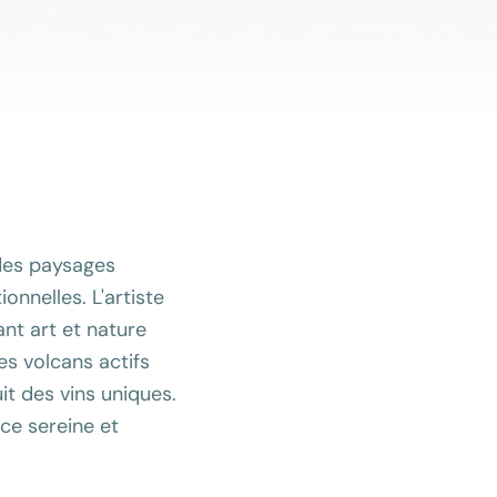
 des paysages
onnelles. L'artiste
ant art et nature
es volcans actifs
it des vins uniques.
e sereine et