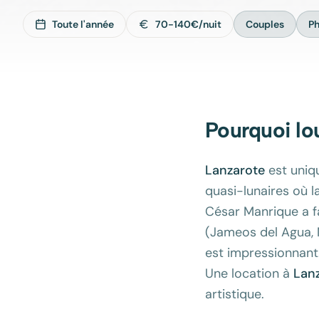
Toute l'année
70-140€/nuit
Couples
P
Pourquoi lo
Lanzarote
est uniq
quasi-lunaires où l
César Manrique a fa
(Jameos del Agua, M
est impressionnant.
Une location à
Lan
artistique.