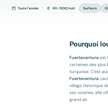
Toute l'année
60-130€/nuit
Surfeurs
K
Pourquoi lo
Fuerteventura
est 
certaines des plus 
turquoise. C'est au
Fuerteventura
cach
village historique 
ses voisines, elle 
grand air.