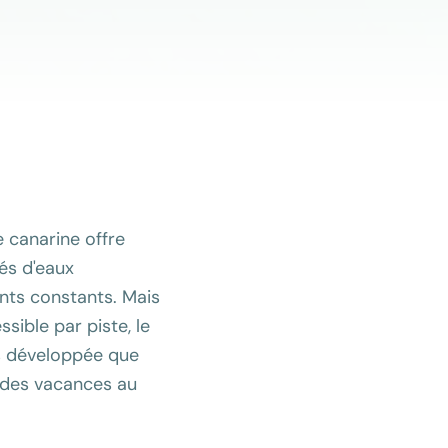
e canarine offre
és d'eaux
ents constants. Mais
sible par piste, le
ins développée que
r des vacances au