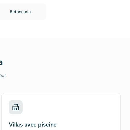
Betancuria
a
our
Villas avec piscine