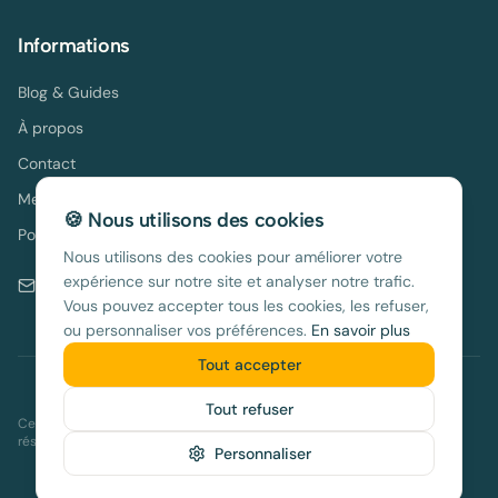
Informations
Blog & Guides
À propos
Contact
Mentions légales
🍪 Nous utilisons des cookies
Politique de confidentialité
Nous utilisons des cookies pour améliorer votre
expérience sur notre site et analyser notre trafic.
contact@location-espagne.com
Vous pouvez accepter tous les cookies, les refuser,
ou personnaliser vos préférences.
En savoir plus
Tout accepter
©
2026
location-espagne.com. Tous droits réservés.
Tout refuser
Ce site contient des liens d'affiliation vers notre partenaire Holidu. En
réservant via nos liens, vous nous aidez à maintenir ce guide gratuit.
Personnaliser