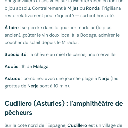
bougainvilliers et ses vues sur la Méditerranée en font un
bijou absolu. Contrairement à
Mijas
ou
Ronda
, Frigiliana
reste relativement peu fréquenté — surtout hors été.
À faire
: se perdre dans le quartier mudéjar (le plus
ancien), goûter le vin doux local à la Bodega, admirer le
coucher de soleil depuis le Mirador.
Spécialité
: la chèvre au miel de canne, une merveille.
Accès
: 1h de
Malaga
.
Astuce
: combinez avec une journée plage à
Nerja
(les
grottes de
Nerja
sont à 10 min).
Cudillero (Asturies) : l'amphithéâtre de
pêcheurs
Sur la côte nord de l'Espagne,
Cudillero
est un village de