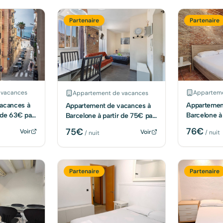
Partenaire
Partenaire
 vacances
Apparteme
Appartement de vacances
acances à
Appartemen
Appartement de vacances à
r de 63€ par
Barcelone à
Barcelone à partir de 75€ par
nuit
nuit
76
€
75
€
Voir
Voir
/ nuit
/ nuit
Partenaire
Partenaire