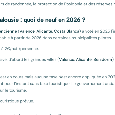
ers de randonnée, la protection de Posidonia et des réserves n
alousie : quoi de neuf en 2026 ?
encienne
(
Valence
,
Alicante
,
Costa Blanca
) a voté en 2025 l'
cable à partir de 2026 dans certaines municipalités pilotes.
0 à 2€/nuit/personne.
ive, d'abord les grandes villes (
Valence
,
Alicante
,
Benidorm
)
 est en cours mais aucune taxe n'est encore appliquée en 20
t pour l'instant sans taxe touristique. Le gouvernement andal
ur le tourisme.
touristique prévue.