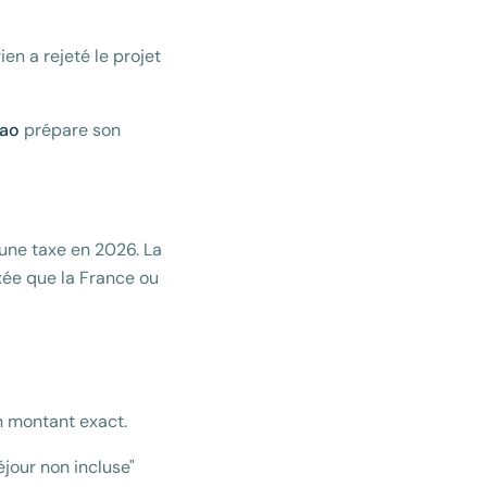
n a rejeté le projet
bao
prépare son
une taxe en 2026. La
xée que la France ou
on montant exact.
jour non incluse"