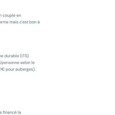
un couple en
norme mais c'est bon à
me durable (ITS)
t/personne selon le
 1€ pour auberges).
a financé la