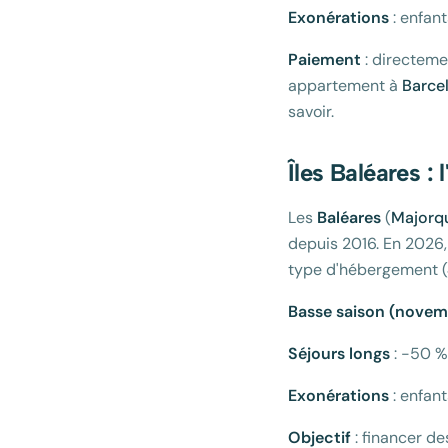
Exonérations
: enfant
Paiement
: directeme
appartement à
Barce
savoir.
Îles Baléares :
Les
Baléares
(
Majorq
depuis 2016. En 2026,
type d'hébergement (4
Basse saison (novemb
Séjours longs
: -50 % 
Exonérations
: enfant
Objectif
: financer de