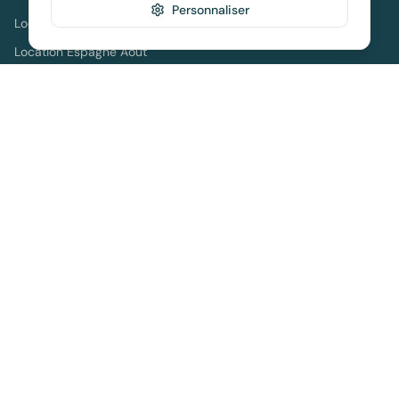
Personnaliser
Location Espagne avec Piscine
Location Espagne Août
Location Espagne Hors Saison
Location Espagne Longue Durée
Ressources
Livres sur l'Espagne
Guides pratiques
Guide complet Majorque
Toutes les destinations
Locations Holidu
Informations