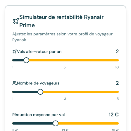
Simulateur de rentabilité
Ryanair
Prime
Ajustez les paramètres selon votre profil de voyageur
Ryanair
2
Vols aller-retour par an
1
5
10
2
Nombre de voyageurs
1
3
5
12
€
Réduction moyenne par vol
8
€
13
€
18
€