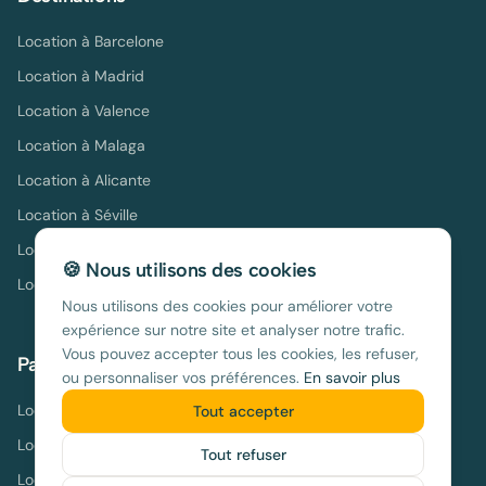
Location à
Barcelone
Location à
Madrid
Location à
Valence
Location à
Malaga
Location à
Alicante
Location à
Séville
Location à
Ibiza
🍪 Nous utilisons des cookies
Location à
Tenerife
Nous utilisons des cookies pour améliorer votre
expérience sur notre site et analyser notre trafic.
Vous pouvez accepter tous les cookies, les refuser,
Par thème
ou personnaliser vos préférences.
En savoir plus
Location Espagne Pas Cher
Tout accepter
Location Espagne Famille
Tout refuser
Location Espagne Bord de Mer