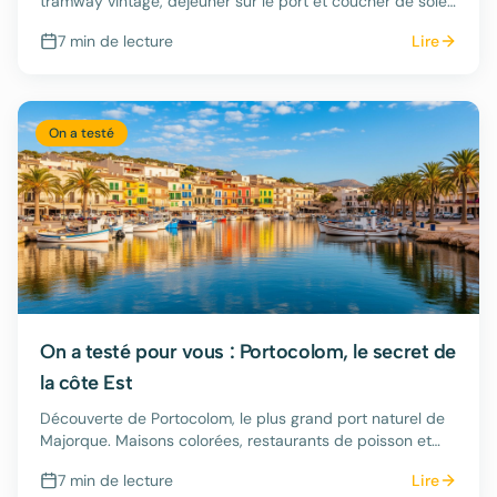
tramway vintage, déjeuner sur le port et coucher de soleil
sur la plage de galets.
7 min
de lecture
Lire
On a testé
On a testé pour vous : Portocolom, le secret de
la côte Est
Découverte de Portocolom, le plus grand port naturel de
Majorque. Maisons colorées, restaurants de poisson et
criques cachées.
7 min
de lecture
Lire