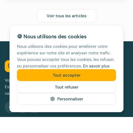
Voir tous les articles
🍪 Nous utilisons des cookies
Nous utilisons des cookies pour améliorer votre
expérience sur notre site et analyser notre trafic.
Vous pouvez accepter tous les cookies, les refuser,
location-espagne.com
ou personnaliser vos préférences.
En savoir plus
Tout accepter
Votre guide pour trouver la location de vacances idéale en
Espagne. Conseils, destinations et bons plans pour des
Tout refuser
vacances réussies.
Personnaliser
Destinations