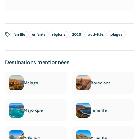
famille
enfants
régions
2026
activités
plages
Destinations mentionnées
Malaga
Barcelone
Majorque
Tenerife
Valence
Alicante