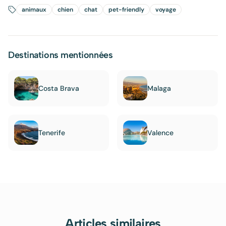
animaux
chien
chat
pet-friendly
voyage
Destinations mentionnées
Costa Brava
Malaga
Tenerife
Valence
Articles similaires