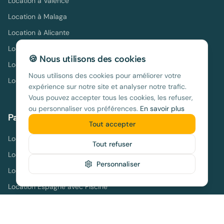
Location à
Valence
Location à
Malaga
Location à
Alicante
Location à
Séville
🍪 Nous utilisons des cookies
Location à
Ibiza
Nous utilisons des cookies pour améliorer votre
Location à
Tenerife
expérience sur notre site et analyser notre trafic.
Vous pouvez accepter tous les cookies, les refuser,
ou personnaliser vos préférences.
En savoir plus
Par thème
Tout accepter
Location Espagne Pas Cher
Tout refuser
Location Espagne Famille
Personnaliser
Location Espagne Bord de Mer
Location Espagne avec Piscine
Location Espagne Août
Location Espagne Hors Saison