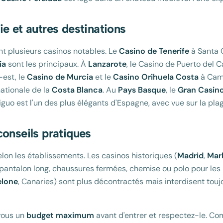
e et autres destinations
 plusieurs casinos notables. Le
Casino de Tenerife
à Santa C
ia
sont les principaux. À
Lanzarote
, le Casino de Puerto del C
-est, le
Casino de Murcia
et le
Casino Orihuela Costa
à Cam
ationale de la
Costa Blanca
. Au
Pays Basque
, le
Gran Casino
iguo est l'un des plus élégants d'Espagne, avec vue sur la pla
conseils pratiques
lon les établissements. Les casinos historiques (
Madrid
,
Mar
 pantalon long, chaussures fermées, chemise ou polo pour le
elone
, Canaries) sont plus décontractés mais interdisent toujo
vous un
budget maximum
avant d'entrer et respectez-le. C