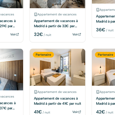
Apparteme
 vacances
Appartement de vacances
Appartemen
acances à
Appartement de vacances à
Madrid à pa
 29€ par
Madrid à partir de 32€ par
nuit
36
€
/ nuit
nuit
32
€
Voir
Voir
/ nuit
Partenaire
Partenaire
Appartement de vacances
Apparteme
 vacances
Appartement de vacances à
Appartemen
acances à
Madrid à partir de 41€ par nuit
Madrid à pa
 37€ par
nuit
41
€
42
€
Voir
/ nuit
/ nuit