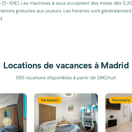
 (5-10€). Les machines à sous acceptent des mises dès 0,20€
tions gratuites aux joueurs. Les horaires sont généralemen
d.
Locations de vacances à
Madrid
585 locations disponibles à partir de 29€/nuit
Partenaire
Partenaire