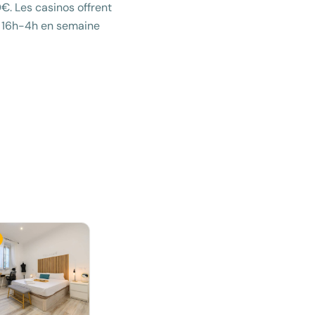
. Les casinos offrent
t 16h-4h en semaine