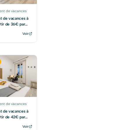
nt de vacances
t de vacances à
rtir de 36€ par
Voir
nt de vacances
t de vacances à
rtir de 42€ par
Voir