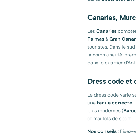
Canaries, Murci
Les
Canaries
comptent
Palmas
à
Gran Canar
touristes. Dans le sud
la communauté intern
dans le quartier d'Ant
Dress code et 
Le dress code varie se
une
tenue correcte
:
plus modernes (
Barc
et maillots de sport.
Nos conseils
: Fixez-